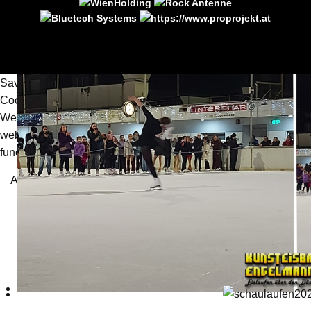
Save
Cookies user preferences
We use cookies to ensure you to get the best experience on our
website. If you decline the use of cookies, this website may not
function as expected.
Funktionell
Accept all
Decline all
Funktionell
Accept
Decline