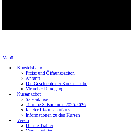
Menü
Kunsteisbahn
Preise und Öffnungszeiten
Anfahrt
Die Geschichte der Kunsteisbahn
Virtueller Rundgang
Kursangebot
Saisonkurse
Termine Saisonkurse 2025-2026
Kinder Eiskunstlaufkurs
Informationen zu den Kursen
Verein
Unsere Trainer
Vereinstraining